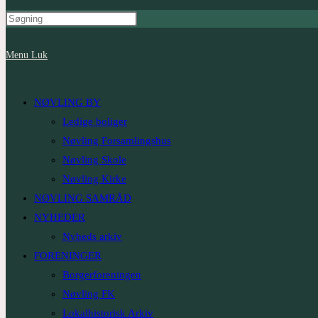
Menu
Luk
NØVLING BY
Ledige boliger
Nøvling Forsamlingshus
Nøvling Skole
Nøvling Kirke
NØVLING SAMRÅD
NYHEDER
Nyheds arkiv
FORENINGER
Borgerforeningen
Nøvling FK
Lokalhistorisk Arkiv