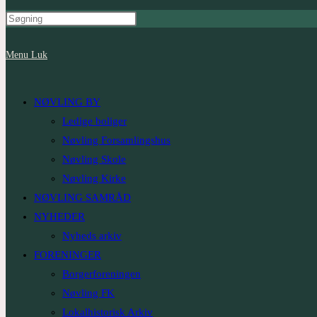
Menu
Luk
NØVLING BY
Ledige boliger
Nøvling Forsamlingshus
Nøvling Skole
Nøvling Kirke
NØVLING SAMRÅD
NYHEDER
Nyheds arkiv
FORENINGER
Borgerforeningen
Nøvling FK
Lokalhistorisk Arkiv