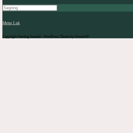
Menu
Luk
Copyright Nøvling Samråd - WordPress Theme by OceanWP