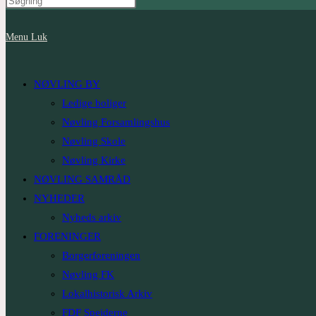
website
Menu
Luk
search
NØVLING BY
Ledige boliger
Nøvling Forsamlingshus
Nøvling Skole
Nøvling Kirke
NØVLING SAMRÅD
NYHEDER
Nyheds arkiv
FORENINGER
Borgerforeningen
Nøvling FK
Lokalhistorisk Arkiv
FDF Spejderne