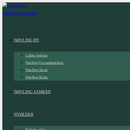
Skip
to
content
NØVLING BY
Ledige boliger
Nøvling Forsamlingshus
Nøvling Skole
Nøvling Kirke
NØVLING SAMRÅD
NYHEDER
Nyheds arkiv